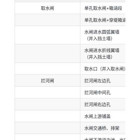
取水闸
单孔取水闸+箱涵段
单孔取水闸+穿堤箱涵段
水闸进水圆弧翼墙
（并入挡土墙）
水闸进水折线翼墙
（并入挡土墙）
取水口（并入取水闸）
拦河闸
拦河闸左边孔
拦河闸中间孔
拦河闸右边孔
水闸上游铺盖
水闸交通桥、排架
水闸下游消力池、出口护底