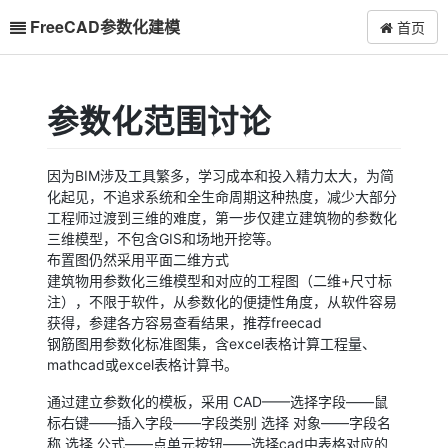
FreeCAD参数化建模
首页
参数化范围讨论
因为BIM涉及工具繁多，学习成本和投入精力太大，为简
化起见，不追求系统和全生命周期这种热度，减少大部分
工程师过渡到三维的难度，第一步仅建立建筑物的参数化
三维模型，不包含GIS和场地开挖等。
布置图仍然采用平面二维方式
建筑物用参数化三维模型和对应的工程图（二维+尺寸标
注），不限于软件，从参数化的便捷性角度，从软件容易
获得，参建各方容易查看结果，推荐freecad
钢筋图用参数化标准图集，含excel表格计算工程量、
mathcad或excel表格计算书。
通过建立参数化的模板，采用 CAD——选择字段——鼠
标右键——插入字段——字段类别 选择 对象——字段名
称 选择 公式——点单元按钮——选择cad中表格对应的