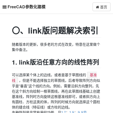
FreeCAD参数化建模
首页
〇、link版问题解决索引
随着版本的更新，很多老的方式在改变，特意在这里做个
集中备注。
1. link版沿任意方向的线性阵列
可以选择某个体上的边线，或者是基于草图线的
基准
，但是不能选择独立的草图线，后者导致阵列方向似
线
乎是“垂直”这个线的方向。例如，需要沿斜方向整列，先
在这个斜方向绘制一根草图线，再在此草图线基础上创建
基准线，阵列时方向旋转这根基准线即可，或者斜方向上
有圆柱、方柱这类的体，阵列的时候方向就选择这个圆柱
体的缝合线（特征线）或方柱的边线。
各种阵列是非常有用的功能，见
1.7
；
1.9
；
9.9节