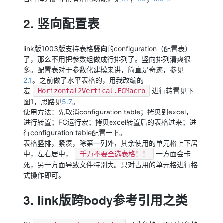
2. 竖向配置表
竖向
link版1003版支持表格
的configuration（配置表）
了，那么不用把参数组做成行排列了。竖向排列清爽很
多。配置表对于参数化建模来讲，简直是奇迹，参见
2.1
。之前做了水平表格的，用我改编的
宏
进行转置见下
Horizontal2Vertical.FCMacro
图1，思路见
5.7
。
使用方法：先取消configuration table；拷贝到excel，
进行转置；FC运行宏；拷贝excel转置后的表格过来；进
行configuration table配置一下。
表格竖排，紧凑，除第一列外，其余使用的单元格上下居
中，左右居中，
一方面会卡
千万不要全选表格！！
死，另一方面导致文件特别大。只对占用的单元格进行格
式操作即可。
3. link版跨body参考引用之类