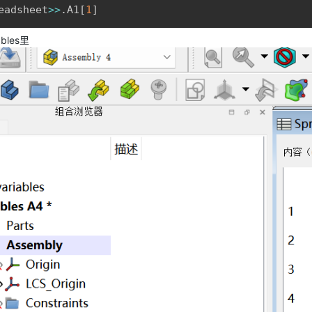
eadsheet
>>
.A1
[
1
]
bles里