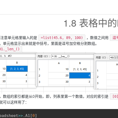
1.8 表格中的li
t，注意单元格里输入的是
，数值之间用
=list(45.6, 89, 100)
逗
。单元格显示出来就是中括号，里面是逗号加空格分割数组。
B1._len_()
，数组的索引都是从0开始，即，列表里第一个数值，对应的索引是
[0
就可以这样用了：
eadsheet
>>
.A1
[
0
]