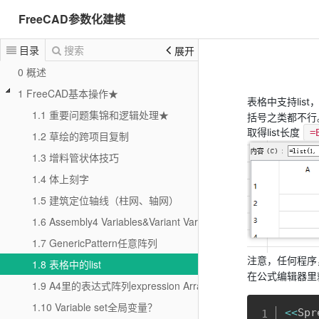
FreeCAD参数化建模
目录
搜索
展开
0 概述
1 FreeCAD基本操作★
表格中支持lis
1.1 重要问题集锦和逻辑处理★
括号之类都不行
取得list长度
=
1.2 草绘的跨项目复制
1.3 增料管状体技巧
1.4 体上刻字
1.5 建筑定位轴线（柱网、轴网）
1.6 Assembly4 Variables&Variant Variables
1.7 GenericPattern任意阵列
注意，任何程序
1.8 表格中的list
在公式编辑器里
1.9 A4里的表达式阵列expression Array
1.10 Variable set全局变量？
<<
Spr