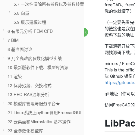
5.7 一次性清除所有参数以及参数转置
freeCAD、f
我的你就懂了）
5.8 向量
5.9 展示建模过程
（一定要先看完
的链接也是我在
6 有限元分析-FEM CFD
资料下载的地址
7 BIM
下载源码开放下
8 基准面讨论
网找源码下载，我
9 几个高难度参数化模型实战
mirrors / Free
10 最新版软件下载、模型库资源
This is the off
11 渲染
🚀 Github 
https://gitcod
12 优势劣势、交换格式
git地址（你可以
13 HEC-RAS溃坝分析
20 模型库管理与服务平台★
访问FreeCAD的
21 Linux系统上python调用FreecadGUI
LibP
22 云桌面和Microstation基本操作
23 全参数化模型库