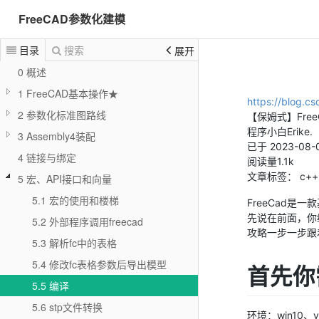
FreeCAD参数化建模
目录
搜索
展开
0 概述
1 FreeCAD基本操作★
https://blog.c
2 参数化标准图路线
【保姆式】Fre
程序小白Erike.
3 Assembly4装配
已于 2023-08-0
4 链接与绑定
阅读量1.1k
文章标签： c++ 
5 宏、API接口和向量
5.1 宏的使用和楼梯
FreeCad是
先说在前面，你
5.2 外部程序调用freecad
攻略一步一步跟
5.3 解析fc中的表格
5.4 修改fc表格参数后导出模型
首先你
5.5 编译
5.6 stp文件转换
环境：win10、v