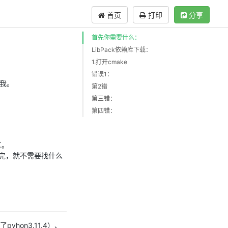
首页
打印
分享
首先你需要什么：
LibPack依赖库下载：
1.打开cmake
错误1：
砍我。
第2错
第三错：
第四错：
区。
完，就不需要找什么
pyhon3.11.4）、