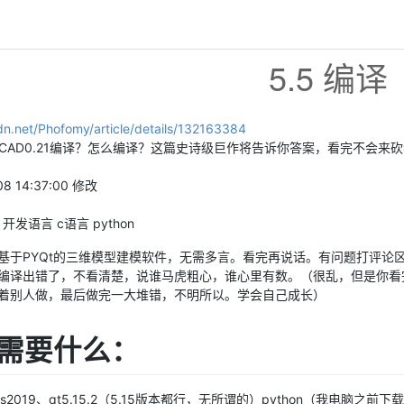
5.5 编译
sdn.net/Phofomy/article/details/132163384
eCAD0.21编译？怎么编译？这篇史诗级巨作将告诉你答案，看完不会来
8 14:37:00 修改
开发语言 c语言 python
一款基于PYQt的三维模型建模软件，无需多言。看完再说话。有问题打评论
编译出错了，不看清楚，说谁马虎粗心，谁心里有数。（很乱，但是你看
着别人做，最后做完一大堆错，不明所以。学会自己成长）
需要什么：
s2019、qt5.15.2（5.15版本都行，无所谓的）python（我电脑之前下载了