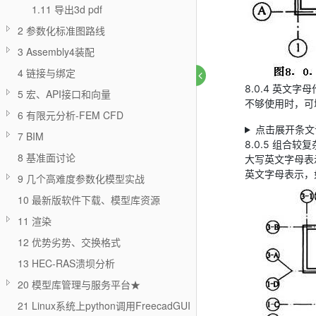
1.11 导出3d pdf
2 参数化标准图路线
3 Assembly4装配
4 链接与绑定
8.0.4 英
5 宏、API接口和向量
不够使用时，可
6 有限元分析-FEM CFD
点击展开条文
7 BIM
8.0.5 组合
8 基准面讨论
大写英文字母表
英文字母表示，如
9 几个高难度参数化模型实战
10 最新版软件下载、模型库资源
11 渲染
12 优势劣势、交换格式
13 HEC-RAS溃坝分析
20 模型库管理与服务平台★
21 Linux系统上python调用FreecadGUI