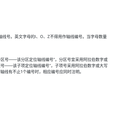
分轴线号。英文字母的I、O、Z不得用作轴线编号。当字母数量
为“分区号——该分区定位轴线编号”，分区号宜采用阿拉伯数字或
项号——该子项定位轴线编号”，子项号采用阿拉伯数字或大写
同一根轴线有不止1个编号时，相应编号应同时注明。