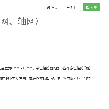
首页
打印
分享
柱网、轴网）
，直径宜为8mm～10mm。定位轴线圆的圆心应在定位轴线的延
在图样的下方及左侧，或在图样的四面标注。横向编号应用阿拉