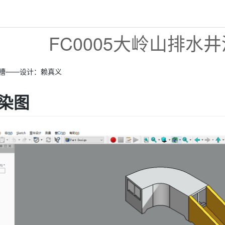
FC0005大岭山排水井泄
槽——设计：赖真义
染图