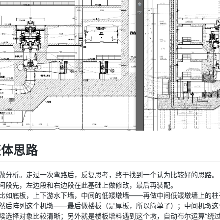
整体思路
做分析。走过一次弯路后，反复思考，终于找到一个认为比较好的思路。
间段先，左边段和右边段在此基础上做修改，最后再装配。
比如底板，上下游水下墙，中间的低矮墩墙——再做中间低矮墩墙上的柱
然后阵列这个机墩——最后做楼板（是厚板，所以简单了）；中间机墩这
候选择对象比较清晰；另外就是楼板增料遇到这个墩，自动布尔运算“绕过去”，