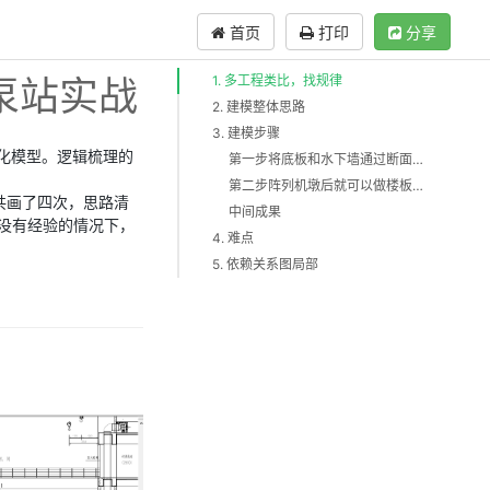
首页
打印
分享
心泵站实战
1. 多工程类比，找规律
2. 建模整体思路
3. 建模步骤
化模型。逻辑梳理的
第一步将底板和水下墙通过断面增料
第二步阵列机墩后就可以做楼板了
共画了四次，思路清
中间成果
没有经验的情况下，
4. 难点
5. 依赖关系图局部