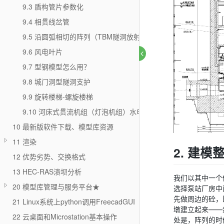
9.3 盾构管片参数化
9.4 相贯线岔管
9.5 沿圆弧相切的阵列（TBM隧洞放射锚杆）
9.6 风电叶片
9.7 型钢模型怎么用？
9.8 城门洞型隧洞支护
9.9 旋转楼梯-螺旋楼梯
9.10 河床式贯流机组（灯泡机组）水电站厂房
10 最新版软件下载、模型库资源
11 渲染
2. 建模
12 优势劣势、交换格式
13 HEC-RAS溃坝分析
我们以其中一个
20 模型库管理与服务平台★
选择泵站厂房中
先做周边的砼，
21 Linux系统上python调用FreecadGUI
墩建立起来——
22 云桌面和Microstation基本操作
处是，阵列的时