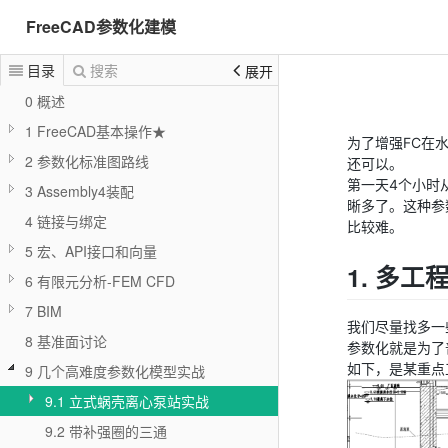
FreeCAD参数化建模
目录
搜索
展开
0 概述
1 FreeCAD基本操作★
为了增强FC在
2 参数化标准图路线
还可以。
第一天4个小时
3 Assembly4装配
晰多了。这种参
4 链接与绑定
比较难。
5 宏、API接口和向量
1. 多
6 有限元分析-FEM CFD
7 BIM
我们尽量找多一
8 基准面讨论
参数化就是为了
如下，是某重点
9 几个高难度参数化模型实战
9.1 立式蜗壳离心泵站实战
9.2 带补强圈的三通