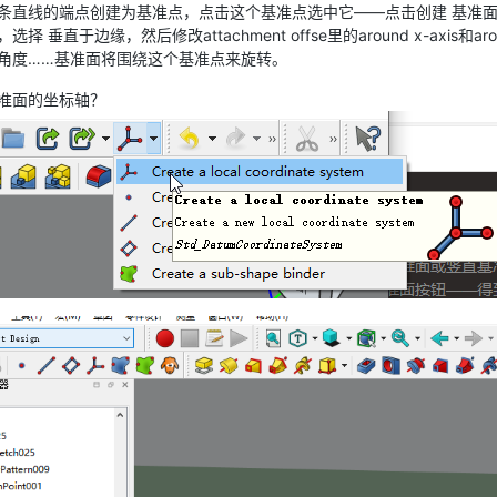
条直线的端点创建为基准点，点击这个基准点选中它——点击创建 基准面
择 垂直于边缘，然后修改attachment offse里的around x-axis
角度……基准面将围绕这个基准点来旋转。
准面的坐标轴？