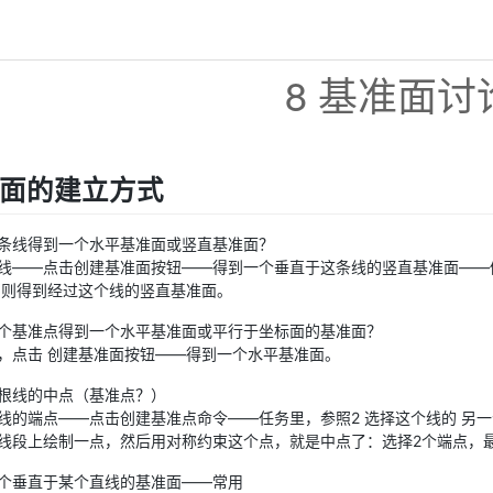
8 基准面讨
面的建立方式
条线得到一个水平基准面或竖直基准面？
——点击创建基准面按钮——得到一个垂直于这条线的竖直基准面——修改attachment
，则得到经过这个线的竖直基准面。
个基准点得到一个水平基准面或平行于坐标面的基准面？
，点击 创建基准面按钮——得到一个水平基准面。
根线的中点（基准点？）
线的端点——点击创建基准点命令——任务里，参照2 选择这个线的 另
线段上绘制一点，然后用对称约束这个点，就是中点了：选择2个端点，
个垂直于某个直线的基准面——常用