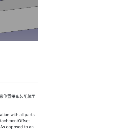
意位置摆布装配体里
tion with all parts
AttachmentOffset
. As opposed to an