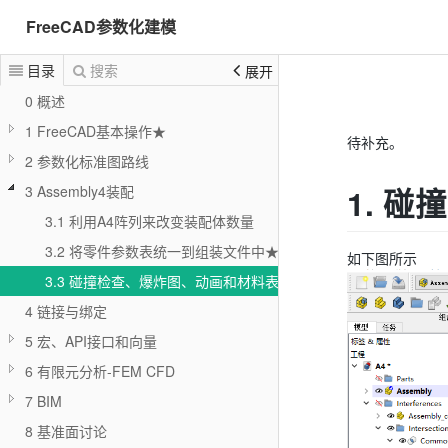
FreeCAD参数化建模
目录
搜索
展开
0 概述
1 FreeCAD基本操作★
待补充。
2 参数化标准图路线
1. 碰
3 Assembly4装配
3.1 利用A4阵列来改变装配体数量
3.2 将零件参数表统一到组装文件中★
如下图所示
3.3 碰撞检查、爆炸图、动画和材料表
4 链接与绑定
5 宏、API接口和向量
6 有限元分析-FEM CFD
7 BIM
8 基准面讨论