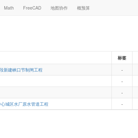
Math
FreeCAD
地图协作
概预算
标签
段新建峡口节制闸工程
-
-
-
中心城区水厂原水管道工程
-